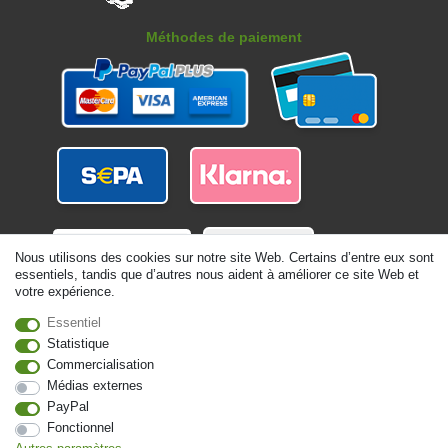
Méthodes de paiement
Nous utilisons des cookies sur notre site Web. Certains d’entre eux sont
essentiels, tandis que d’autres nous aident à améliorer ce site Web et
votre expérience.
Essentiel
Statistique
Commercialisation
Médias externes
PayPal
© Copyright 2026 | Tous droits réservés. - Alle Rechte vorbehalten. Preisangaben
Fonctionnel
inkl. gesetzl. 19% MwSt. | Grundpreise siehe Artikeldetail | *Gilt für Lieferungen
nach Deutschland!