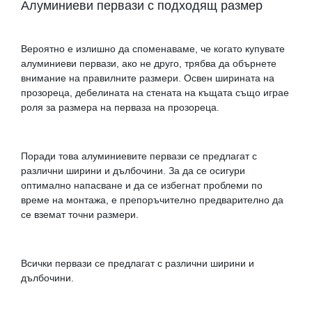
Алуминиеви первази с подходящ размер
Вероятно е излишно да споменаваме, че когато купувате
алуминиеви первази, ако не друго, трябва да обърнете
внимание на правилните размери. Освен ширината на
прозореца, дебелината на стената на къщата също играе
роля за размера на перваза на прозореца.
Поради това алуминиевите первази се предлагат с
различни ширини и дълбочини. За да се осигури
оптимално напасване и да се избегнат проблеми по
време на монтажа, е препоръчително предварително да
се вземат точни размери.
Всички первази се предлагат с различни ширини и
дълбочини.