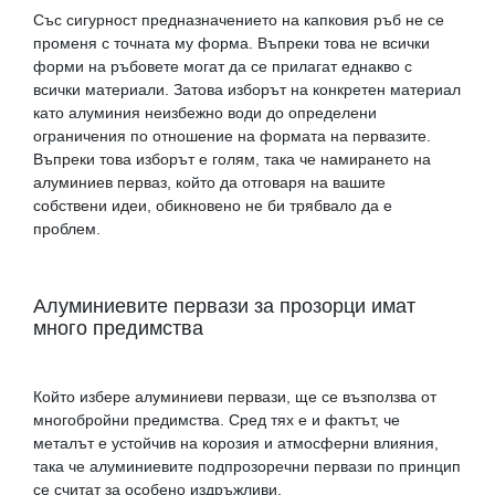
Със сигурност предназначението на капковия ръб не се
променя с точната му форма. Въпреки това не всички
форми на ръбовете могат да се прилагат еднакво с
всички материали. Затова изборът на конкретен материал
като алуминия неизбежно води до определени
ограничения по отношение на формата на первазите.
Въпреки това изборът е голям, така че намирането на
алуминиев перваз, който да отговаря на вашите
собствени идеи, обикновено не би трябвало да е
проблем.
Алуминиевите первази за прозорци имат
много предимства
Който избере алуминиеви первази, ще се възползва от
многобройни предимства. Сред тях е и фактът, че
металът е устойчив на корозия и атмосферни влияния,
така че алуминиевите подпрозоречни первази по принцип
се считат за особено издръжливи.