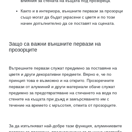
влияния за стената на къщата под прозореца.
Както и в интериора, външните первази за прозорци
също могат да бъдат украсени с цветя и по този
начин допълнително да се поставят на сцената.
Защо са важни външните первази на
прозорците
Вътрешните первази служат предимно за поставяне на
цветя и други декоративни предмети. Вярно е, че по
принцип това е възможно и на открито. Прозоречните
первази от алуминий и други материали обаче служат
предимно за предотвратяване на стичането на вода по
стените на къщата при дъжд и замърсяването им с
течение на времето с мръсотия, отмита от прозорците.
За да изпълняват най-добре тази функция, алуминиевите
первази за прозорци, предназначени за външна употреба,