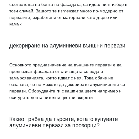
съответства на боята на фасадата, са идеалният избор в
този случай. Защото те изглеждат много по-модерно от
первазите, изработени от материали като дърво или
камък.
Декориране на алуминиеви външни первази
Основното предназначение на външните первази е да
предпазват фасадата от стичащата се вода и
замърсяванията, които идват с нея. Това обаче не
означава, че не можете да декорирате алуминиевите си
первази. Оборудвайте ги с кашпи за цветя например и
осигурете допълнителни цветни акценти.
Какво трябва да търсите, когато купувате
алуминиеви первази за прозорци?