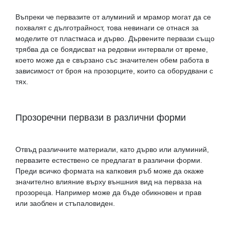
Въпреки че первазите от алуминий и мрамор могат да се
похвалят с дълготрайност, това невинаги се отнася за
моделите от пластмаса и дърво. Дървените первази също
трябва да се боядисват на редовни интервали от време,
което може да е свързано със значителен обем работа в
зависимост от броя на прозорците, които са оборудвани с
тях.
Прозоречни первази в различни форми
Отвъд различните материали, като дърво или алуминий,
первазите естествено се предлагат в различни форми.
Преди всичко формата на капковия ръб може да окаже
значително влияние върху външния вид на перваза на
прозореца. Например може да бъде обикновен и прав
или заоблен и стъпаловиден.