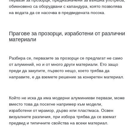
обикновено са оборудвани с капандура, която позволява
на водата да се насочва в предвидената посока.
Прагове за прозорци, изработени от различни
материали
Разбира се, первазите за прозорци се предлагат не само
от алуминий, но и от много други материали. Ето защо
преди да закупите, първото нещо, което трябва да
направите, е да вземете решение за конкретен материал.
Който не иска да има модерни алуминиеви первази, може
вместо това да посегне например към модели,
изработени от мрамор, дърво или пластмаса. Освен
визуалните различия, при избора трябва да се вземат
предвид и типичните свойства на всеки материал.