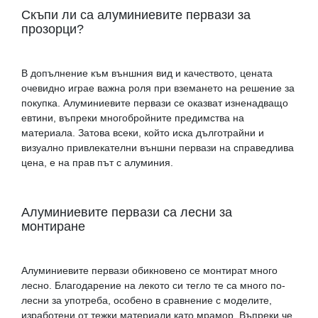
Скъпи ли са алуминиевите первази за
прозорци?
В допълнение към външния вид и качеството, цената
очевидно играе важна роля при вземането на решение за
покупка. Алуминиевите первази се оказват изненадващо
евтини, въпреки многобройните предимства на
материала. Затова всеки, който иска дълготрайни и
визуално привлекателни външни первази на справедлива
цена, е на прав път с алуминия.
Алуминиевите первази са лесни за
монтиране
Алуминиевите первази обикновено се монтират много
лесно. Благодарение на лекото си тегло те са много по-
лесни за употреба, особено в сравнение с моделите,
изработени от тежки материали като мрамор. Въпреки че