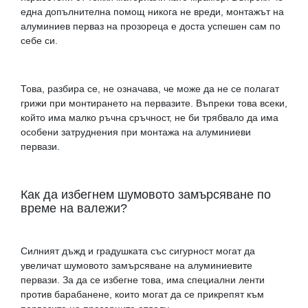
една допълнителна помощ никога не вреди, монтажът на
алуминиев перваз на прозореца е доста успешен сам по
себе си.
Това, разбира се, не означава, че може да не се полагат
грижи при монтирането на первазите. Въпреки това всеки,
който има малко ръчна сръчност, не би трябвало да има
особени затруднения при монтажа на алуминиеви
первази.
Как да избегнем шумовото замърсяване по
време на валежи?
Силният дъжд и градушката със сигурност могат да
увеличат шумовото замърсяване на алуминиевите
первази. За да се избегне това, има специални ленти
против барабанене, които могат да се прикрепят към