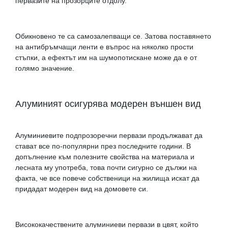
первазите на прозорците отдолу.
Обикновено те са самозалепващи се. Затова поставянето
на антибръмчащи ленти е въпрос на няколко прости
стъпки, а ефектът им на шумопотискане може да е от
голямо значение.
Алуминият осигурява модерен външен вид
Алуминиевите подпрозоречни первази продължават да
стават все по-популярни през последните години. В
допълнение към полезните свойства на материала и
лесната му употреба, това почти сигурно се дължи на
факта, че все повече собственици на жилища искат да
придадат модерен вид на домовете си.
Висококачествените алуминиеви первази в цвят, който