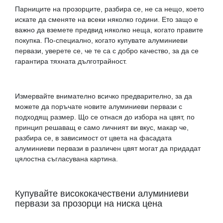
Парниците на прозорците, разбира се, не са нещо, което
искате да сменяте на всеки няколко години. Ето защо е
важно да вземете предвид няколко неща, когато правите
покупка. По-специално, когато купувате алуминиеви
первази, уверете се, че те са с добро качество, за да се
гарантира тяхната дълготрайност.
Измервайте внимателно всичко предварително, за да
можете да поръчате новите алуминиеви первази с
подходящ размер. Що се отнася до избора на цвят, по
принцип решаващ е само личният ви вкус, макар че,
разбира се, в зависимост от цвета на фасадата
алуминиеви первази в различен цвят могат да придадат
цялостна съгласувана картина.
Купувайте висококачествени алуминиеви
первази за прозорци на ниска цена