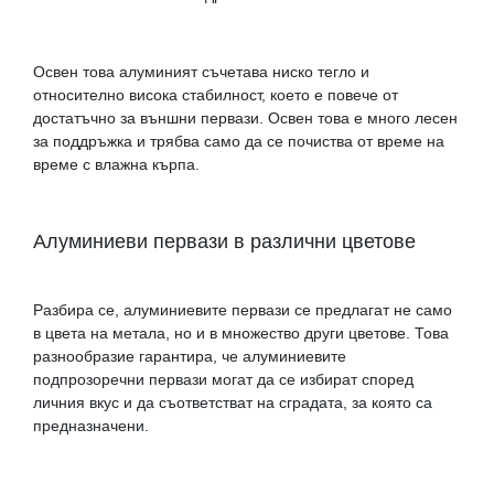
Освен това алуминият съчетава ниско тегло и
относително висока стабилност, което е повече от
достатъчно за външни первази. Освен това е много лесен
за поддръжка и трябва само да се почиства от време на
време с влажна кърпа.
Алуминиеви первази в различни цветове
Разбира се, алуминиевите первази се предлагат не само
в цвета на метала, но и в множество други цветове. Това
разнообразие гарантира, че алуминиевите
подпрозоречни первази могат да се избират според
личния вкус и да съответстват на сградата, за която са
предназначени.