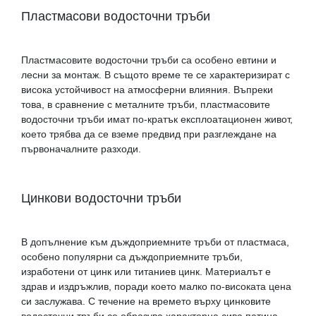
Пластмасови водосточни тръби
Пластмасовите водосточни тръби са особено евтини и
лесни за монтаж. В същото време те се характеризират с
висока устойчивост на атмосферни влияния. Въпреки
това, в сравнение с металните тръби, пластмасовите
водосточни тръби имат по-кратък експлоатационен живот,
което трябва да се вземе предвид при разглеждане на
първоначалните разходи.
Цинкови водосточни тръби
В допълнение към дъждоприемните тръби от пластмаса,
особено популярни са дъждоприемните тръби,
изработени от цинк или титаниев цинк. Материалът е
здрав и издръжлив, поради което малко по-високата цена
си заслужава. С течение на времето върху цинковите
водосточни тръби се образува характерна сива патина,