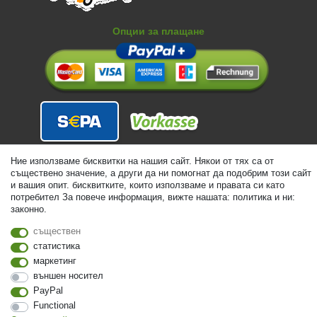
Опции за плащане
Ние използваме бисквитки на нашия сайт. Някои от тях са от
съществено значение, а други да ни помогнат да подобрим този сайт
и вашия опит. бисквитките, които използваме и правата си като
потребител За повече информация, вижте нашата: политика и ни:
законно.
съществен
статистика
маркетинг
външен носител
PayPal
© Copyright 2026 | Всички права запазени. - Alle Rechte vorbehalten.
Functional
Preisangaben inkl. gesetzl. 19% MwSt. | Grundpreise siehe Artikeldetail | *Gilt für