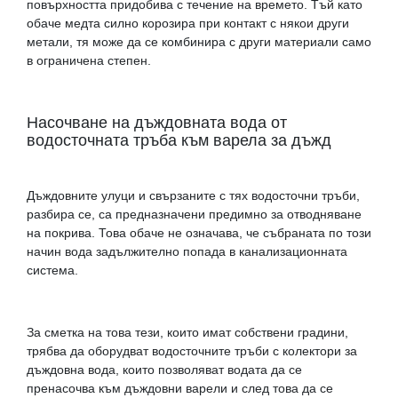
повърхността придобива с течение на времето. Тъй като
обаче медта силно корозира при контакт с някои други
метали, тя може да се комбинира с други материали само
в ограничена степен.
Насочване на дъждовната вода от
водосточната тръба към варела за дъжд
Дъждовните улуци и свързаните с тях водосточни тръби,
разбира се, са предназначени предимно за отводняване
на покрива. Това обаче не означава, че събраната по този
начин вода задължително попада в канализационната
система.
За сметка на това тези, които имат собствени градини,
трябва да оборудват водосточните тръби с колектори за
дъждовна вода, които позволяват водата да се
пренасочва към дъждовни варели и след това да се