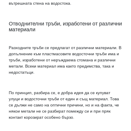
вътрешната стена на водостока.
Отводнителни тръби, изработени от различни
материали
Разходните тръби се предлагат от различни материали. В
допълнение към пластмасовите водосточни тръби има и
тръби, изработени от неръждаема стомана и различни
метали. Всеки материал има както предимства, така и
недостатъци.
По принцип, разбира се, е добра идея да се купуват
улуци и водосточни тръби от един и същ материал. Това
се дължи не само на оптични причини, но и на факта, че
някои метали не се разбират помежду си и при пряк
контакт корозират особено бързо.