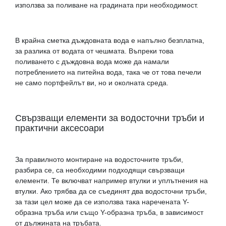
използва за поливане на градината при необходимост.
В крайна сметка дъждовната вода е напълно безплатна,
за разлика от водата от чешмата. Въпреки това
поливането с дъждовна вода може да намали
потреблението на питейна вода, така че от това печели
не само портфейлът ви, но и околната среда.
Свързващи елементи за водосточни тръби и
практични аксесоари
За правилното монтиране на водосточните тръби,
разбира се, са необходими подходящи свързващи
елементи. Те включват например втулки и уплътнения на
втулки. Ако трябва да се съединят два водосточни тръби,
за тази цел може да се използва така наречената Y-
образна тръба или също Y-образна тръба, в зависимост
от дължината на тръбата.