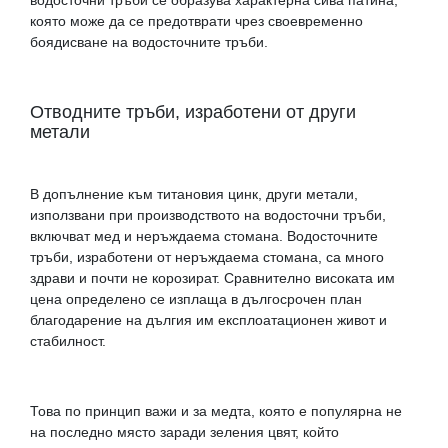
която може да се предотврати чрез своевременно
боядисване на водосточните тръби.
Отводните тръби, изработени от други
метали
В допълнение към титановия цинк, други метали,
използвани при производството на водосточни тръби,
включват мед и неръждаема стомана. Водосточните
тръби, изработени от неръждаема стомана, са много
здрави и почти не корозират. Сравнително високата им
цена определено се изплаща в дългосрочен план
благодарение на дългия им експлоатационен живот и
стабилност.
Това по принцип важи и за медта, която е популярна не
на последно място заради зеления цвят, който