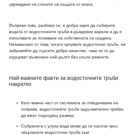
увреждане на стените на къщата от влага.
Въпреки това, разбира се, е добра идея да събирате
водата от водосточните тръби в дъждовни варели и да я
използвате за поливане на собствената си градина.
Независимо от това, когато купувате водосточни тръби, не
забравяйте да търсите добро качество, така че те да
издържат възможно най-дълго без скъпи ремонти.
Най-важните факти за водосточните тръби
накратко
Като важна част от системата за отводняване на
покрива, водосточните тръби задължително трябва
да имат подходящ размер.
Събраната с улука вода може да се насочи чрез
свързаните водосточни тръби към