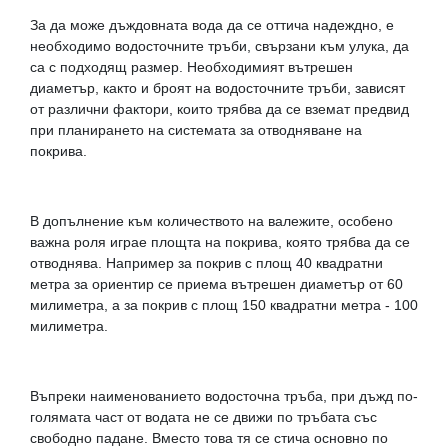
За да може дъждовната вода да се оттича надеждно, е
необходимо водосточните тръби, свързани към улука, да
са с подходящ размер. Необходимият вътрешен
диаметър, както и броят на водосточните тръби, зависят
от различни фактори, които трябва да се вземат предвид
при планирането на системата за отводняване на
покрива.
В допълнение към количеството на валежите, особено
важна роля играе площта на покрива, която трябва да се
отводнява. Например за покрив с площ 40 квадратни
метра за ориентир се приема вътрешен диаметър от 60
милиметра, а за покрив с площ 150 квадратни метра - 100
милиметра.
Въпреки наименованието водосточна тръба, при дъжд по-
голямата част от водата не се движи по тръбата със
свободно падане. Вместо това тя се стича основно по