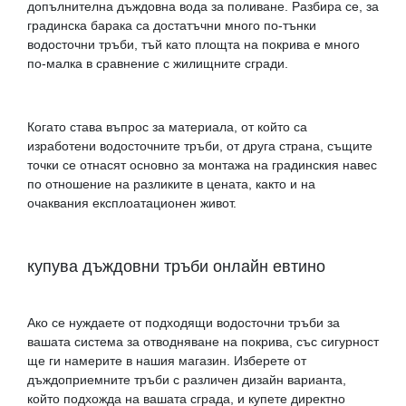
допълнителна дъждовна вода за поливане. Разбира се, за
градинска барака са достатъчни много по-тънки
водосточни тръби, тъй като площта на покрива е много
по-малка в сравнение с жилищните сгради.
Когато става въпрос за материала, от който са
изработени водосточните тръби, от друга страна, същите
точки се отнасят основно за монтажа на градинския навес
по отношение на разликите в цената, както и на
очаквания експлоатационен живот.
купува дъждовни тръби онлайн евтино
Ако се нуждаете от подходящи водосточни тръби за
вашата система за отводняване на покрива, със сигурност
ще ги намерите в нашия магазин. Изберете от
дъждоприемните тръби с различен дизайн варианта,
който подхожда на вашата сграда, и купете директно