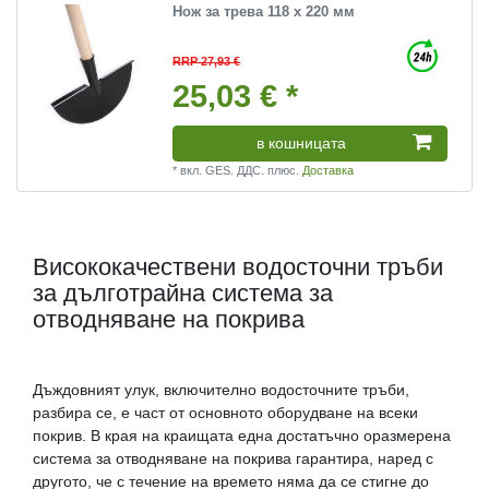
Нож за трева 118 х 220 мм
RRP 27,93 €
25,03 € *
в кошницата
*
вкл. GES. ДДС.
плюс.
Доставка
Висококачествени водосточни тръби
за дълготрайна система за
отводняване на покрива
Дъждовният улук, включително водосточните тръби,
разбира се, е част от основното оборудване на всеки
покрив. В края на краищата една достатъчно оразмерена
система за отводняване на покрива гарантира, наред с
другото, че с течение на времето няма да се стигне до