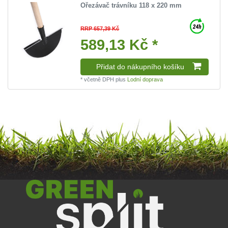
Ořezávač trávníku 118 x 220 mm
RRP 657,39 Kč
589,13 Kč *
Přidat do nákupního košíku
*
včetně DPH
plus
Lodní doprava