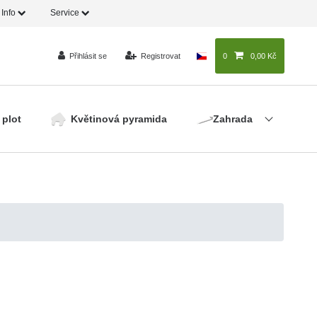
Info
Service
Přihlásit se
Registrovat
0
0,00 Kč
 plot
Květinová pyramida
Zahrada