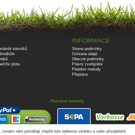
INFORMACE
rubník trávníků
Storno podmínky
 slimákům
Ochrana údajů
neků
Obecné podmínky
ečího plotu
Právní zveřejnění
Platební metody
Přeprava
Platební metody
 ostatní nám pomáhají zlepšit tuto webovou stránku a vaše uživatelské