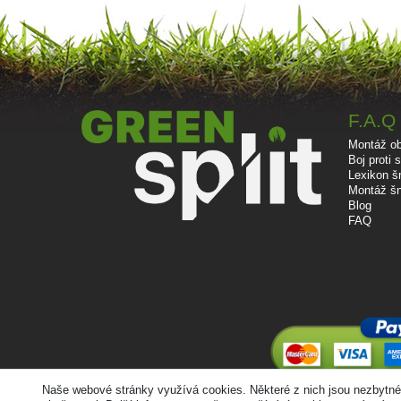
F.A.Q
Montáž ob
Boj proti
Lexikon š
Montáž šn
Blog
FAQ
Naše webové stránky využívá cookies. Některé z nich jsou nezbytné,