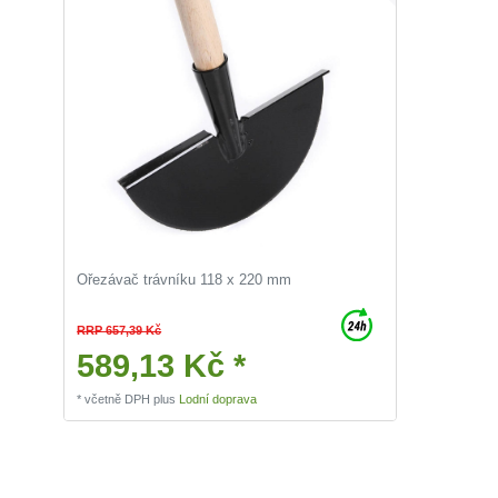
Ořezávač trávníku 118 x 220 mm
RRP 657,39 Kč
589,13 Kč *
*
včetně DPH
plus
Lodní doprava