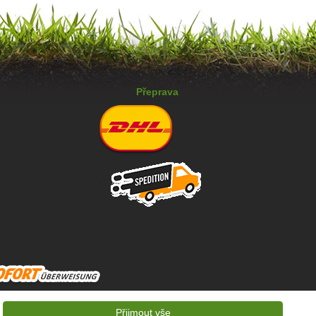
Přeprava
Přijmout vše