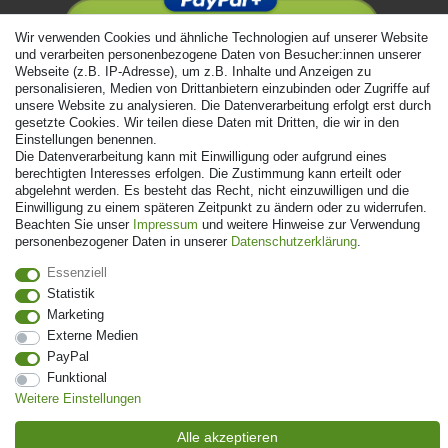
Wir verwenden Cookies und ähnliche Technologien auf unserer Website
und verarbeiten personenbezogene Daten von Besucher:innen unserer
Webseite (z.B. IP-Adresse), um z.B. Inhalte und Anzeigen zu
personalisieren, Medien von Drittanbietern einzubinden oder Zugriffe auf
unsere Website zu analysieren. Die Datenverarbeitung erfolgt erst durch
gesetzte Cookies. Wir teilen diese Daten mit Dritten, die wir in den
Einstellungen benennen.
Die Datenverarbeitung kann mit Einwilligung oder aufgrund eines
berechtigten Interesses erfolgen. Die Zustimmung kann erteilt oder
abgelehnt werden. Es besteht das Recht, nicht einzuwilligen und die
Einwilligung zu einem späteren Zeitpunkt zu ändern oder zu widerrufen.
Beachten Sie unser
Impressum
und weitere Hinweise zur Verwendung
personenbezogener Daten in unserer
Daten­schutz­erklärung
.
Essenziell
Statistik
Marketing
Externe Medien
© Copyright 2026 | Alle Rechte vorbehalten. - Alle Rechte vorbehalten.
PayPal
Preisangaben inkl. gesetzl. 19% MwSt. | Grundpreise siehe Artikeldetail | *Gilt für
Funktional
Lieferungen nach Deutschland!
Weitere Einstellungen
Kontakt
Vertrag widerrufen
Alle akzeptieren