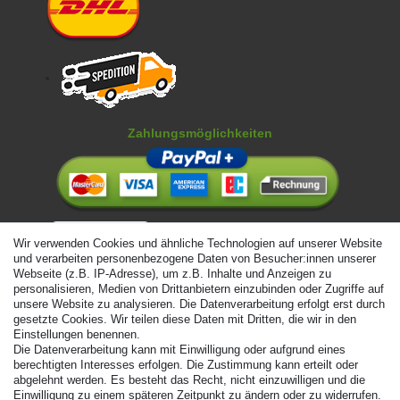
Zahlungsmöglichkeiten
Wir verwenden Cookies und ähnliche Technologien auf unserer Website
und verarbeiten personenbezogene Daten von Besucher:innen unserer
Webseite (z.B. IP-Adresse), um z.B. Inhalte und Anzeigen zu
personalisieren, Medien von Drittanbietern einzubinden oder Zugriffe auf
unsere Website zu analysieren. Die Datenverarbeitung erfolgt erst durch
gesetzte Cookies. Wir teilen diese Daten mit Dritten, die wir in den
Einstellungen benennen.
Die Datenverarbeitung kann mit Einwilligung oder aufgrund eines
berechtigten Interesses erfolgen. Die Zustimmung kann erteilt oder
abgelehnt werden. Es besteht das Recht, nicht einzuwilligen und die
Einwilligung zu einem späteren Zeitpunkt zu ändern oder zu widerrufen.