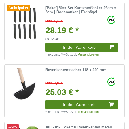
[Paket] 50er Set Kunststoffanker 25cm x
Artikelpaket
3cm | Bodenanker | Erdnägel
UVP 39,47 €
28,19 € *
50
Stück
In den Warenkorb
*
inkl. ges. MwSt.
zzgl.
Versandkosten
Rasenkantenstecher 118 x 220 mm
UVP 27,93 €
25,03 € *
In den Warenkorb
*
inkl. ges. MwSt.
zzgl.
Versandkosten
Alu/Zink Ecke für Rasenkanten Metall
-29%