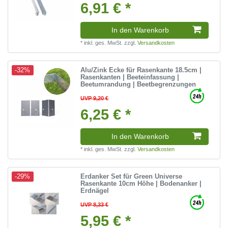
6,91 € *
In den Warenkorb
*
inkl. ges. MwSt.
zzgl.
Versandkosten
Alu/Zink Ecke für Rasenkante 18.5cm |
-32%
Rasenkanten | Beeteinfassung |
Beetumrandung | Beetbegrenzungen
UVP 9,20 €
6,25 € *
In den Warenkorb
*
inkl. ges. MwSt.
zzgl.
Versandkosten
Erdanker Set für Green Universe
-29%
Rasenkante 10cm Höhe | Bodenanker |
Erdnägel
UVP 8,33 €
5,95 € *