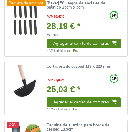
[Paket] 50 juegos de anclajes de
Paquete de articulos
plástico 25cm x 3cm
PVP 39,47 €
28,19 € *
50
trozo
Agregar al carrito de compras
*
IVA incluido
excl.
Envío
Cortadora de césped 118 x 220 mm
PVP 27,93 €
25,03 € *
Agregar al carrito de compras
*
IVA incluido
excl.
Envío
Esquina de alu/zinc para borde de
-29%
césped 13,5cm