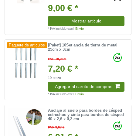
9,00 € *
Mostrar articulo
*
IVA incluido
excl.
Envío
[Paket] 10Set ancla de tierra de metal
Paquete de articulos
25cm x 3cm
PVP 10,08 €
7,20 € *
10
trozo
Agregar al carrito de compras
*
IVA incluido
excl.
Envío
Anclaje al suelo para bordes de césped
estrechos y cinta para bordes de césped
40 x 2,6 x 0,2 cm
PVP 9,67 €