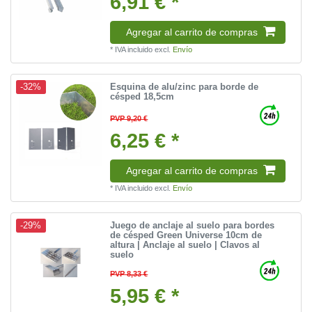
6,91 € *
Agregar al carrito de compras
*
IVA incluido
excl.
Envío
Esquina de alu/zinc para borde de
-32%
césped 18,5cm
PVP 9,20 €
6,25 € *
Agregar al carrito de compras
*
IVA incluido
excl.
Envío
Juego de anclaje al suelo para bordes
-29%
de césped Green Universe 10cm de
altura | Anclaje al suelo | Clavos al
suelo
PVP 8,33 €
5,95 € *