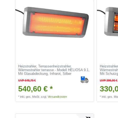
Heizstrahler, Terrassenheizstrahler,
Heizstrahler
Wärmestrahler terrasse - Modell HELIOSA 9.1,
Wärmestrahl
Mit Glasabdeckung, Infrarot, Silber
Mit Schutzgi
UVP 648,70 €
UVP 396,00 €
540,60 € *
330,0
*
inkl. ges. MwSt.
zzgl.
Versandkosten
*
inkl. ges. Mw