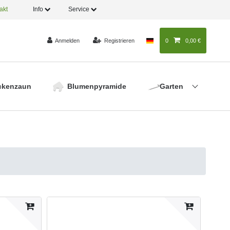
akt
Info
Service
Anmelden
Registrieren
0
0,00 €
ckenzaun
Blumenpyramide
Garten