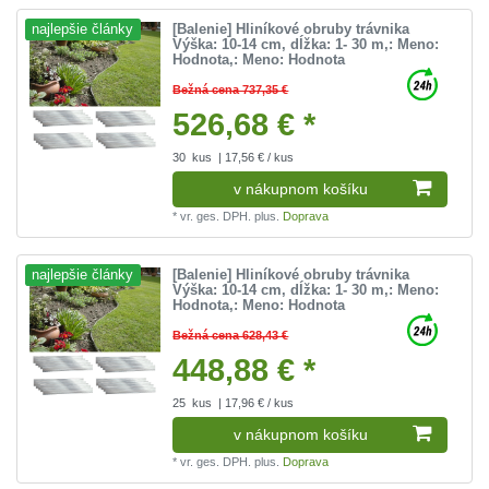
[Balenie] Hliníkové obruby trávnika
najlepšie články
Výška: 10-14 cm, dĺžka: 1- 30 m
,: Meno:
Hodnota
,: Meno: Hodnota
Bežná cena 737,35 €
526,68 € *
30
kus
| 17,56 € / kus
v nákupnom košíku
*
vr. ges. DPH.
plus.
Doprava
[Balenie] Hliníkové obruby trávnika
najlepšie články
Výška: 10-14 cm, dĺžka: 1- 30 m
,: Meno:
Hodnota
,: Meno: Hodnota
Bežná cena 628,43 €
448,88 € *
25
kus
| 17,96 € / kus
v nákupnom košíku
*
vr. ges. DPH.
plus.
Doprava