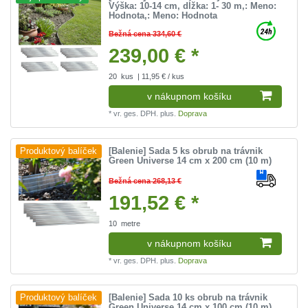
Výška: 10-14 cm, dĺžka: 1- 30 m
,: Meno:
Hodnota
,: Meno: Hodnota
Bežná cena 334,60 €
239,00 € *
20
kus
| 11,95 € / kus
v nákupnom košíku
*
vr. ges. DPH.
plus.
Doprava
[Balenie] Sada 5 ks obrub na trávnik
Produktový balíček
Green Universe 14 cm x 200 cm (10 m)
Bežná cena 268,13 €
191,52 € *
10
metre
v nákupnom košíku
*
vr. ges. DPH.
plus.
Doprava
[Balenie] Sada 10 ks obrub na trávnik
Produktový balíček
Green Universe 14 cm x 100 cm (10 m)