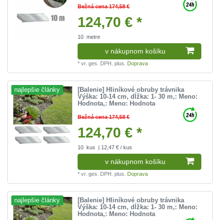
Bežná cena 174,58 €
124,70 € *
10
metre
v nákupnom košíku
*
vr. ges. DPH.
plus.
Doprava
[Balenie] Hliníkové obruby trávnika
najlepšie články
Výška: 10-14 cm, dĺžka: 1- 30 m
,: Meno:
Hodnota
,: Meno: Hodnota
Bežná cena 174,58 €
124,70 € *
10
kus
| 12,47 € / kus
v nákupnom košíku
*
vr. ges. DPH.
plus.
Doprava
[Balenie] Hliníkové obruby trávnika
najlepšie články
Výška: 10-14 cm, dĺžka: 1- 30 m
,: Meno:
Hodnota
,: Meno: Hodnota