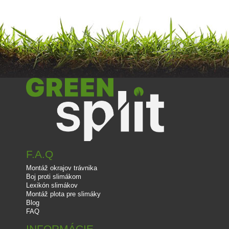
F.A.Q
Montáž okrajov trávnika
Boj proti slimákom
Lexikón slimákov
Montáž plota pre slimáky
Blog
FAQ
INFORMÁCIE