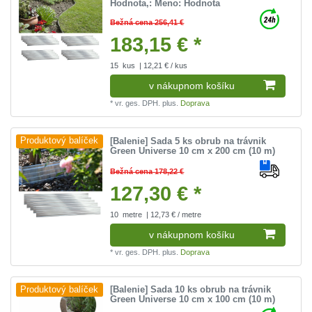
Hodnota
,: Meno: Hodnota
Bežná cena 256,41 €
183,15 € *
15
kus
| 12,21 € / kus
v nákupnom košíku
*
vr. ges. DPH.
plus.
Doprava
[Balenie] Sada 5 ks obrub na trávnik
Produktový balíček
Green Universe 10 cm x 200 cm (10 m)
Bežná cena 178,22 €
127,30 € *
10
metre
| 12,73 € / metre
v nákupnom košíku
*
vr. ges. DPH.
plus.
Doprava
[Balenie] Sada 10 ks obrub na trávnik
Produktový balíček
Green Universe 10 cm x 100 cm (10 m)