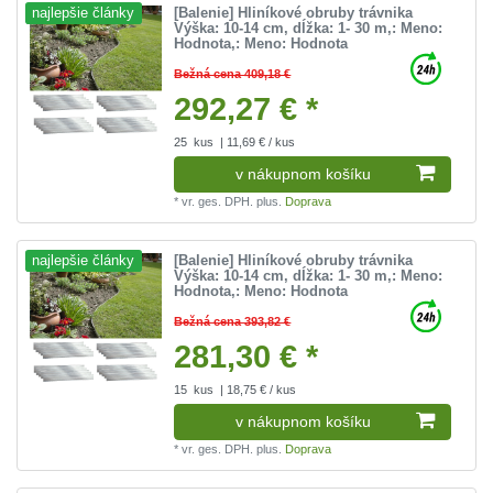
[Balenie] Hliníkové obruby trávnika
najlepšie články
Výška: 10-14 cm, dĺžka: 1- 30 m
,: Meno:
Hodnota
,: Meno: Hodnota
Bežná cena 409,18 €
292,27 € *
25
kus
| 11,69 € / kus
v nákupnom košíku
*
vr. ges. DPH.
plus.
Doprava
[Balenie] Hliníkové obruby trávnika
najlepšie články
Výška: 10-14 cm, dĺžka: 1- 30 m
,: Meno:
Hodnota
,: Meno: Hodnota
Bežná cena 393,82 €
281,30 € *
15
kus
| 18,75 € / kus
v nákupnom košíku
*
vr. ges. DPH.
plus.
Doprava