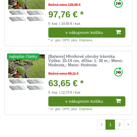
Bežná cena 136,86 €
97,76 € *
5
kus
| 19,55 € / kus
v nákupnom košíku
*
vr. ges. DPH.
plus.
Doprava
[Balenie] Hliníkové obruby trávnika
najlepšie články
Výška: 10-14 cm, dĺžka: 1- 30 m
,: Meno:
Hodnota
,: Meno: Hodnota
Bežná cena 89,11 €
63,65 € *
5
kus
| 12,73 € / kus
v nákupnom košíku
*
vr. ges. DPH.
plus.
Doprava
1
2