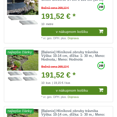
Bežná cena 268,13 €
191,52 € *
10
metre
v nákupnom košíku
*
vr. ges. DPH.
plus.
Doprava
[Balenie] Hliníkové obruby trávnika
najlepšie články
Výška: 10-14 cm, dĺžka: 1- 30 m
,: Meno:
Hodnota
,: Meno: Hodnota
Bežná cena 268,13 €
191,52 € *
10
kus
| 19,15 € / kus
v nákupnom košíku
*
vr. ges. DPH.
plus.
Doprava
[Balenie] Hliníkové obruby trávnika
najlepšie články
Výška: 10-14 cm, dĺžka: 1- 30 m
,: Meno: