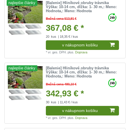
[Balenie] Hliníkové obruby trávnika
najlepšie články
Výška: 10-14 cm, dĺžka: 1- 30 m
,: Meno:
Hodnota
,: Meno: Hodnota
Bežná cena 513,91 €
367,08 € *
20
kus
| 18,35 € / kus
v nákupnom košíku
*
vr. ges. DPH.
plus.
Doprava
[Balenie] Hliníkové obruby trávnika
najlepšie články
Výška: 10-14 cm, dĺžka: 1- 30 m
,: Meno:
Hodnota
,: Meno: Hodnota
Bežná cena 480,10 €
342,93 € *
30
kus
| 11,43 € / kus
v nákupnom košíku
*
vr. ges. DPH.
plus.
Doprava