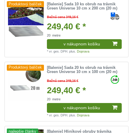
[Balenie] Sada 10 ks obrub na trávnik
Produktový balíček
Green Universe 10 cm x 200 cm (20 m)
Bežná cena 349,16 €
249,40 € *
20
metre
v nákupnom košíku
*
vr. ges. DPH.
plus.
Doprava
[Balenie] Sada 20 ks obrub na trávnik
Produktový balíček
Green Universe 10 cm x 100 cm (20 m)
Bežná cena 349,16 €
249,40 € *
20
metre
v nákupnom košíku
*
vr. ges. DPH.
plus.
Doprava
[Balenie] Hliníkové obruby trávnika
najlepšie články