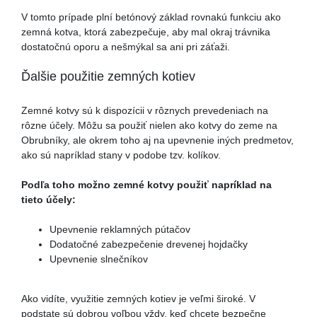
V tomto prípade plní betónový základ rovnakú funkciu ako
zemná kotva, ktorá zabezpečuje, aby mal okraj trávnika
dostatočnú oporu a nešmýkal sa ani pri záťaži.
Ďalšie použitie zemných kotiev
Zemné kotvy sú k dispozícii v rôznych prevedeniach na
rôzne účely. Môžu sa použiť nielen ako kotvy do zeme na
Obrubníky, ale okrem toho aj na upevnenie iných predmetov,
ako sú napríklad stany v podobe tzv. kolíkov.
Podľa toho možno zemné kotvy použiť napríklad na
tieto účely:
Upevnenie reklamných pútačov
Dodatočné zabezpečenie drevenej hojdačky
Upevnenie slnečníkov
Ako vidíte, využitie zemných kotiev je veľmi široké. V
podstate sú dobrou voľbou vždy, keď chcete bezpečne