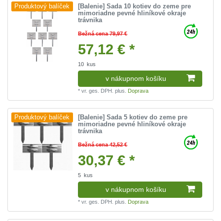
[Balenie] Sada 10 kotiev do zeme pre
Produktový balíček
mimoriadne pevné hliníkové okraje
trávnika
Bežná cena 79,97 €
57,12 € *
10
kus
v nákupnom košíku
*
vr. ges. DPH.
plus.
Doprava
[Balenie] Sada 5 kotiev do zeme pre
Produktový balíček
mimoriadne pevné hliníkové okraje
trávnika
Bežná cena 42,52 €
30,37 € *
5
kus
v nákupnom košíku
*
vr. ges. DPH.
plus.
Doprava