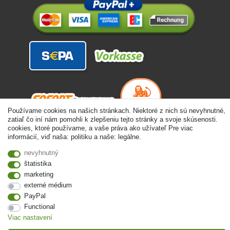
Používame cookies na našich stránkach. Niektoré z nich sú nevyhnutné,
zatiaľ čo iní nám pomohli k zlepšeniu tejto stránky a svoje skúsenosti.
cookies, ktoré používame, a vaše práva ako užívateľ Pre viac
informácií, viď naša: politiku a naše: legálne.
nevyhnutný
štatistika
marketing
© Copyright 2026 | Všetky práva vyhradené. - Alle Rechte vorbehalten.
externé médium
Preisangaben inkl. gesetzl. 19% MwSt. | Grundpreise siehe Artikeldetail | *Gilt für
PayPal
Lieferungen nach Deutschland!
Functional
Viac nastavení