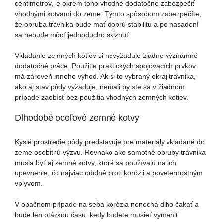
centimetrov, je okrem toho vhodné dodatočne zabezpečiť
vhodnými kotvami do zeme. Týmto spôsobom zabezpečíte,
že obruba trávnika bude mať dobrú stabilitu a po nasadení
sa nebude môcť jednoducho skĺznuť.
Vkladanie zemných kotiev si nevyžaduje žiadne významné
dodatočné práce. Použitie praktických spojovacích prvkov
má zároveň mnoho výhod. Ak si to vybraný okraj trávnika,
ako aj stav pôdy vyžaduje, nemali by ste sa v žiadnom
prípade zaobísť bez použitia vhodných zemných kotiev.
Dlhodobé oceľové zemné kotvy
Kyslé prostredie pôdy predstavuje pre materiály vkladané do
zeme osobitnú výzvu. Rovnako ako samotné obruby trávnika
musia byť aj zemné kotvy, ktoré sa používajú na ich
upevnenie, čo najviac odolné proti korózii a poveternostným
vplyvom.
V opačnom prípade na seba korózia nenechá dlho čakať a
bude len otázkou času, kedy budete musieť vymeniť