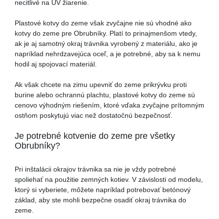
necitlivé na UV žiarenie.
Plastové kotvy do zeme však zvyčajne nie sú vhodné ako
kotvy do zeme pre Obrubníky. Platí to prinajmenšom vtedy,
ak je aj samotný okraj trávnika vyrobený z materiálu, ako je
napríklad nehrdzavejúca oceľ, a je potrebné, aby sa k nemu
hodil aj spojovací materiál.
Ak však chcete na zimu upevniť do zeme prikrývku proti
burine alebo ochrannú plachtu, plastové kotvy do zeme sú
cenovo výhodným riešením, ktoré vďaka zvyčajne prítomným
ostňom poskytujú viac než dostatočnú bezpečnosť.
Je potrebné kotvenie do zeme pre všetky
Obrubníky?
Pri inštalácii okrajov trávnika sa nie je vždy potrebné
spoliehať na použitie zemných kotiev. V závislosti od modelu,
ktorý si vyberiete, môžete napríklad potrebovať betónový
základ, aby ste mohli bezpečne osadiť okraj trávnika do
zeme.