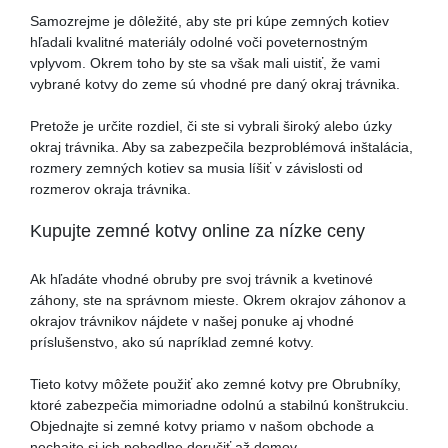
Samozrejme je dôležité, aby ste pri kúpe zemných kotiev
hľadali kvalitné materiály odolné voči poveternostným
vplyvom. Okrem toho by ste sa však mali uistiť, že vami
vybrané kotvy do zeme sú vhodné pre daný okraj trávnika.
Pretože je určite rozdiel, či ste si vybrali široký alebo úzky
okraj trávnika. Aby sa zabezpečila bezproblémová inštalácia,
rozmery zemných kotiev sa musia líšiť v závislosti od
rozmerov okraja trávnika.
Kupujte zemné kotvy online za nízke ceny
Ak hľadáte vhodné obruby pre svoj trávnik a kvetinové
záhony, ste na správnom mieste. Okrem okrajov záhonov a
okrajov trávnikov nájdete v našej ponuke aj vhodné
príslušenstvo, ako sú napríklad zemné kotvy.
Tieto kotvy môžete použiť ako zemné kotvy pre Obrubníky,
ktoré zabezpečia mimoriadne odolnú a stabilnú konštrukciu.
Objednajte si zemné kotvy priamo v našom obchode a
nechajte si ich pohodlne doručiť až domov.