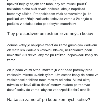
upevniť nejaký objekt bez toho, aby ste museli použiť
nákladné alebo skôr trvalé riešenia, ako je napríklad
betónový základ. Predpokladom však samozrejme je, že
podklad umožňuje zatĺkanie kotiev do zeme a že nejde o
podlahu z asfaltu alebo podobných materiálov.
Tipy pre správne umiestnenie zemných kotiev
Zemné kotvy je najlepšie zatĺcť do zeme gumovým kladivom.
Ak máte len kladivo s kovovou hlavou, nezabudnite podň
umiestniť kus dreva, aby ste pri zatĺkaní nepoškodili kotvy do
zeme.
Ak je pôda veľmi tvrdá, môžete ju v prípade potreby pred
zatĺkaním mierne uvoľniť rýľom. Umiestnite kotvy do zeme vo
vzdialenosti približne troch metrov od seba. Ak má okraj
trávnika celkovú dĺžku desať metrov, budete potrebovať
desať kotiev do zeme, aby ste zabezpečili dobrú stabilitu.
Na čo sa zamerať pri kúpe zemných kotiev?