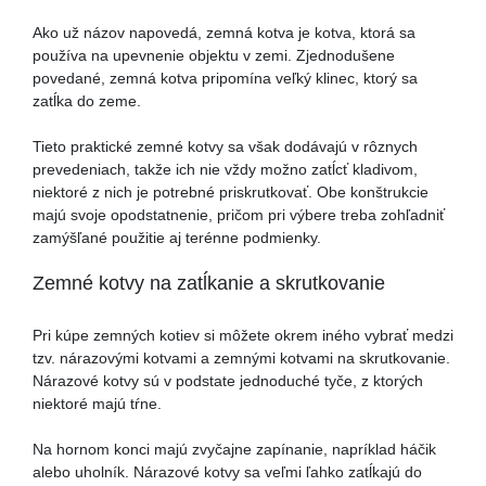
Ako už názov napovedá, zemná kotva je kotva, ktorá sa
používa na upevnenie objektu v zemi. Zjednodušene
povedané, zemná kotva pripomína veľký klinec, ktorý sa
zatĺka do zeme.
Tieto praktické zemné kotvy sa však dodávajú v rôznych
prevedeniach, takže ich nie vždy možno zatĺcť kladivom,
niektoré z nich je potrebné priskrutkovať. Obe konštrukcie
majú svoje opodstatnenie, pričom pri výbere treba zohľadniť
zamýšľané použitie aj terénne podmienky.
Zemné kotvy na zatĺkanie a skrutkovanie
Pri kúpe zemných kotiev si môžete okrem iného vybrať medzi
tzv. nárazovými kotvami a zemnými kotvami na skrutkovanie.
Nárazové kotvy sú v podstate jednoduché tyče, z ktorých
niektoré majú tŕne.
Na hornom konci majú zvyčajne zapínanie, napríklad háčik
alebo uholník. Nárazové kotvy sa veľmi ľahko zatĺkajú do