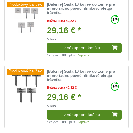
[Balenie] Sada 10 kotiev do zeme pre
Produktový balíček
mimoriadne pevné hliníkové okraje
trávnika
Bežná cena 40,82 €
29,16 € *
5
kus
v nákupnom košíku
*
vr. ges. DPH.
plus.
Doprava
[Balenie] Sada 10 kotiev do zeme pre
Produktový balíček
mimoriadne pevné hliníkové okraje
trávnika
Bežná cena 40,82 €
29,16 € *
5
kus
v nákupnom košíku
*
vr. ges. DPH.
plus.
Doprava