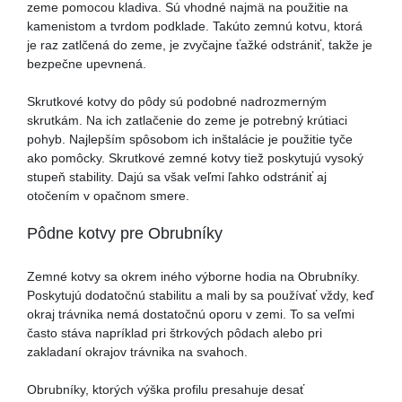
zeme pomocou kladiva. Sú vhodné najmä na použitie na
kamenistom a tvrdom podklade. Takúto zemnú kotvu, ktorá
je raz zatlčená do zeme, je zvyčajne ťažké odstrániť, takže je
bezpečne upevnená.
Skrutkové kotvy do pôdy sú podobné nadrozmerným
skrutkám. Na ich zatlačenie do zeme je potrebný krútiaci
pohyb. Najlepším spôsobom ich inštalácie je použitie tyče
ako pomôcky. Skrutkové zemné kotvy tiež poskytujú vysoký
stupeň stability. Dajú sa však veľmi ľahko odstrániť aj
otočením v opačnom smere.
Pôdne kotvy pre Obrubníky
Zemné kotvy sa okrem iného výborne hodia na Obrubníky.
Poskytujú dodatočnú stabilitu a mali by sa používať vždy, keď
okraj trávnika nemá dostatočnú oporu v zemi. To sa veľmi
často stáva napríklad pri štrkových pôdach alebo pri
zakladaní okrajov trávnika na svahoch.
Obrubníky, ktorých výška profilu presahuje desať