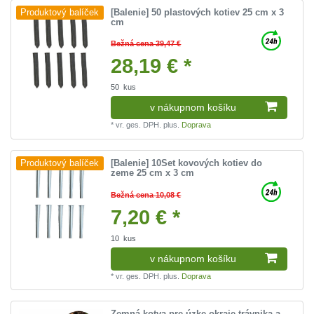
[Balenie] 50 plastových kotiev 25 cm x 3
Produktový balíček
cm
Bežná cena 39,47 €
28,19 € *
50
kus
v nákupnom košíku
*
vr. ges. DPH.
plus.
Doprava
[Balenie] 10Set kovových kotiev do
Produktový balíček
zeme 25 cm x 3 cm
Bežná cena 10,08 €
7,20 € *
10
kus
v nákupnom košíku
*
vr. ges. DPH.
plus.
Doprava
Zemná kotva pre úzke okraje trávnika a