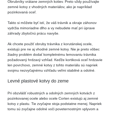
Obrubníky vrátane zemných kotiev. Preto vždy používajte
zemné kotvy z vhodných materiálov, ako je napríklad
pozinkovaná oceľ.
Takto si môžete byť istí, že váš trávnik a okraje záhonov
vydržia mimoriadne dlho a vy nebudete mať pri úprave
záhrady zbytočnú prácu navyše.
Ak chcete použiť obruby trávnika z korutánskej ocele,
existujú pre ne aj vhodné zemné kotvy. Nie je preto vôbec
žiadny problém dodať kompletnému lemovaniu trávnika
požadovaný hrdzavý vzhľad. Keďže kortiková oceľ hrdzavie
len povrchovo, zemné kotvy z tohto materiálu sú napriek
svojmu nezvyčajnému vzhľadu veľmi stabilné a odolné.
Levné plastové kotvy do zeme
Pri obzvlášť robustných a odolných zemných kotvách z
pozinkovanej ocele alebo ocele Corten existujú aj zemné
kotvy z plastu. Tie zvyčajne stoja podstatne menej. Napriek
tomu sú zvyčajne odolné voči poveternostným vplyvom a