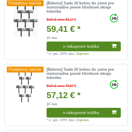
[Balenie] Sada 10 kotiev do zeme pre
Produktový balíček
mimoriadne pevné hliníkové okraje
trávnika
Bežná cena 83,17 €
59,41 € *
10
kus
v nákupnom košíku
*
vr. ges. DPH.
plus.
Doprava
[Balenie] Sada 10 kotiev do zeme pre
Produktový balíček
mimoriadne pevné hliníkové okraje
trávnika
Bežná cena 79,97 €
57,12 € *
10
kus
v nákupnom košíku
*
vr. ges. DPH.
plus.
Doprava