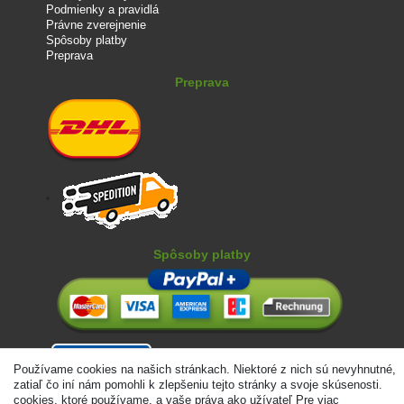
Podmienky a pravidlá
Právne zverejnenie
Spôsoby platby
Preprava
Preprava
Spôsoby platby
Používame cookies na našich stránkach. Niektoré z nich sú nevyhnutné,
zatiaľ čo iní nám pomohli k zlepšeniu tejto stránky a svoje skúsenosti.
cookies, ktoré používame, a vaše práva ako užívateľ Pre viac