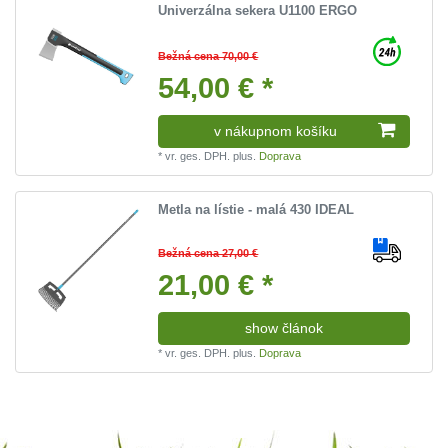
Univerzálna sekera U1100 ERGO
Bežná cena 70,00 €
54,00 € *
v nákupnom košíku
*
vr. ges. DPH.
plus.
Doprava
Metla na lístie - malá 430 IDEAL
Bežná cena 27,00 €
21,00 € *
show článok
*
vr. ges. DPH.
plus.
Doprava