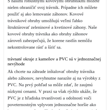
S našimi robustnými kovovými obrubníkmi môžete 
nielen ohraničiť svoj trávnik. Prípadne ich môžete 
použiť aj ako lemovanie záhonov. Kovové 
trávnikové obruby umožňujú veľmi ľahko 
štruktúrovať zeleninové a kvetinové záhony. Naše 
kovové obruby trávnika ako obruby záhonov 
zároveň zabezpečujú, že korene rastlín nemôžu 
nekontrolovane rásť a šíriť sa.
trávnaté okraje z kameňov a PVC sú v jednoznačnej 
nevýhode
Ak chcete na záhrade inštalovať obruby trávnika 
alebo záhonov, nevyhnutne narazíte aj na výrobky z 
PVC. Na prvý pohľad sa môže zdať, že zaujmú 
nízkymi cenami. V praxi sa však rýchlo ukáže, že 
PVC je z hľadiska trvanlivosti a odolnosti voči 
poveternostným vplyvom jednoznačne horšie ako 