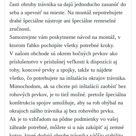
časti obruby trávnika sa dajú jednoducho zasunúť do 
seba a upevniť na mieste. Na montáž nepotrebujete 
drahé špeciálne nástroje ani špeciálne remeselné 
zručnosti.
Samozrejme vám poskytneme návod na montáž, v 
ktorom ľahko pochopíte všetky potrebné kroky.
V našom obchode sú okrem bočných prvkov ako 
príslušenstvo v príslušnej veľkosti k dispozícii aj 
rohy, koncové prvky a spojky, takže tu nájdete 
všetko, čo potrebujete na inštaláciu okrajov trávnika. 
Mimochodom, ak sa chcete pri inštalácii zaobísť bez 
rohových prvkov, je to tiež možné. pretože špeciálna 
konštrukcia spojov umožňuje, aby sa roh ohýbal na 
okrajoch nášho trávnika aj bez rohového prvku.
Ak je to vzhľadom na pôdne podmienky vo vašej 
záhrade potrebné, môžete si u nás zakúpiť aj zemné 
kotvy, ktoré dodajú obrube trávnika väčšiu stabilitu, 