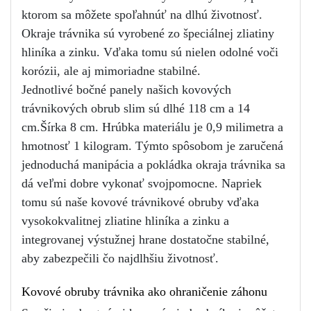
ktorom sa môžete spoľahnúť na dlhú životnosť. 
Okraje trávnika sú vyrobené zo špeciálnej zliatiny 
hliníka a zinku. Vďaka tomu sú nielen odolné voči 
korózii, ale aj mimoriadne stabilné. 
Jednotlivé bočné panely našich kovových 
trávnikových obrub slim sú dlhé 118 cm a 14 
cm.Šírka 8 cm. Hrúbka materiálu je 0,9 milimetra a 
hmotnosť 1 kilogram. Týmto spôsobom je zaručená 
jednoduchá manipácia a pokládka okraja trávnika sa 
dá veľmi dobre vykonať svojpomocne. Napriek 
tomu sú naše kovové trávnikové obruby vďaka 
vysokokvalitnej zliatine hliníka a zinku a 
integrovanej výstužnej hrane dostatočne stabilné, 
aby zabezpečili čo najdlhšiu životnosť.
Kovové obruby trávnika ako ohraničenie záhonu 