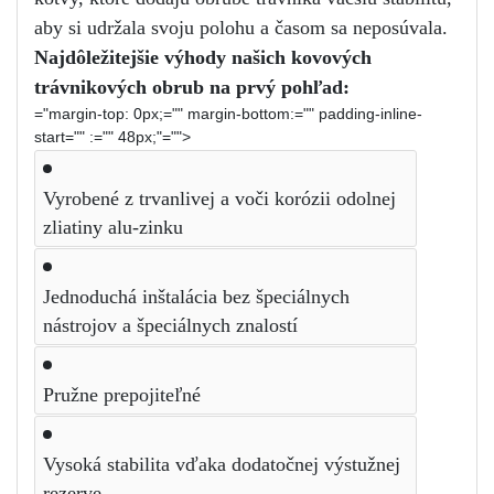
aby si udržala svoju polohu a časom sa neposúvala. 
Najdôležitejšie výhody našich kovových 
trávnikových obrub na prvý pohľad:
="margin-top: 0px;="" margin-bottom:="" padding-inline-
start="" :="" 48px;"="">
Vyrobené z trvanlivej a voči korózii odolnej 
zliatiny alu-zinku
Jednoduchá inštalácia bez špeciálnych 
nástrojov a špeciálnych znalostí 
Pružne prepojiteľné 
Vysoká stabilita vďaka dodatočnej výstužnej 
rezerve