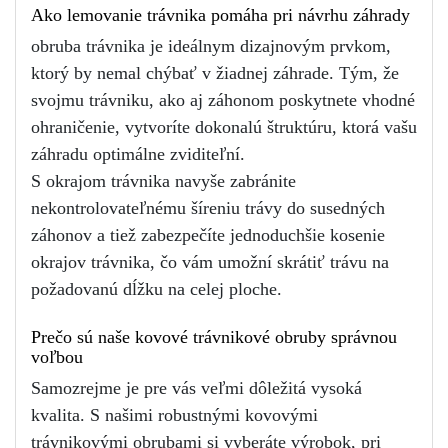
Ako lemovanie trávnika pomáha pri návrhu záhrady
obruba trávnika je ideálnym dizajnovým prvkom, 
ktorý by nemal chýbať v žiadnej záhrade. Tým, že 
svojmu trávniku, ako aj záhonom poskytnete vhodné 
ohraničenie, vytvoríte dokonalú štruktúru, ktorá vašu 
záhradu optimálne zviditeľní.
S okrajom trávnika navyše zabránite 
nekontrolovateľnému šíreniu trávy do susedných 
záhonov a tiež zabezpečíte jednoduchšie kosenie 
okrajov trávnika, čo vám umožní skrátiť trávu na 
požadovanú dĺžku na celej ploche.
Prečo sú naše kovové trávnikové obruby správnou 
voľbou
Samozrejme je pre vás veľmi dôležitá vysoká 
kvalita. S našimi robustnými kovovými 
trávnikovými obrubami si vyberáte výrobok, pri 