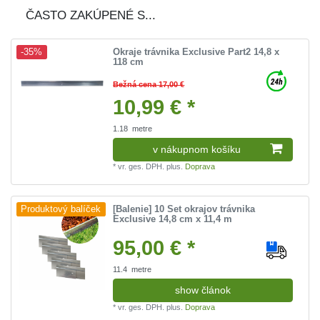
ČASTO ZAKÚPENÉ S...
Okraje trávnika Exclusive Part2 14,8 x
-35%
118 cm
Bežná cena 17,00 €
10,99 € *
1.18
metre
v nákupnom košíku
*
vr. ges. DPH.
plus.
Doprava
[Balenie] 10 Set okrajov trávnika
Produktový balíček
Exclusive 14,8 cm x 11,4 m
95,00 € *
11.4
metre
show článok
*
vr. ges. DPH.
plus.
Doprava