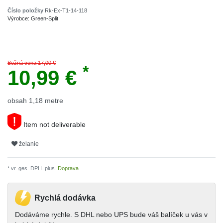
Číslo položky
Rk-Ex-T1-14-118
Výrobce:
Green-Split
Bežná cena 17,00 €
*
10,99 €
obsah
1,18
metre
Item not deliverable
želanie
* vr. ges. DPH. plus.
Doprava
Rychlá dodávka
Dodáváme rychle. S DHL nebo UPS bude váš balíček u vás v