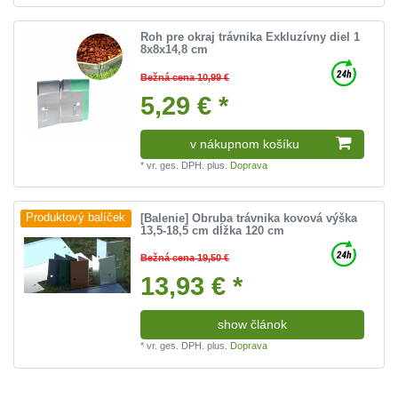
Roh pre okraj trávnika Exkluzívny diel 1
8x8x14,8 cm
Bežná cena 10,99 €
5,29 € *
v nákupnom košíku
*
vr. ges. DPH.
plus.
Doprava
[Balenie] Obruba trávnika kovová výška
Produktový balíček
13,5-18,5 cm dĺžka 120 cm
Bežná cena 19,50 €
13,93 € *
show článok
*
vr. ges. DPH.
plus.
Doprava