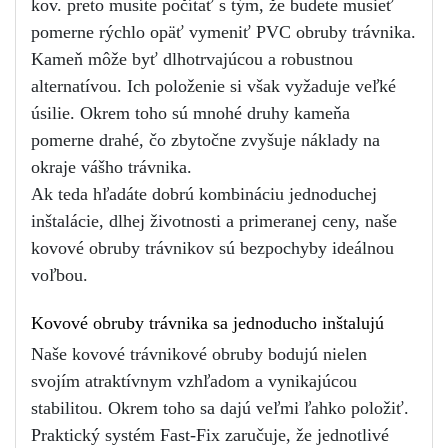
kov. preto musíte počítať s tým, že budete musieť 
pomerne rýchlo opäť vymeniť PVC obruby trávnika.
Kameň môže byť dlhotrvajúcou a robustnou 
alternatívou. Ich položenie si však vyžaduje veľké 
úsilie. Okrem toho sú mnohé druhy kameňa 
pomerne drahé, čo zbytočne zvyšuje náklady na 
okraje vášho trávnika.
Ak teda hľadáte dobrú kombináciu jednoduchej 
inštalácie, dlhej životnosti a primeranej ceny, naše 
kovové obruby trávnikov sú bezpochyby ideálnou 
voľbou. 
Kovové obruby trávnika sa jednoducho inštalujú
Naše kovové trávnikové obruby bodujú nielen 
svojím atraktívnym vzhľadom a vynikajúcou 
stabilitou. Okrem toho sa dajú veľmi ľahko položiť. 
Praktický systém Fast-Fix zaručuje, že jednotlivé 